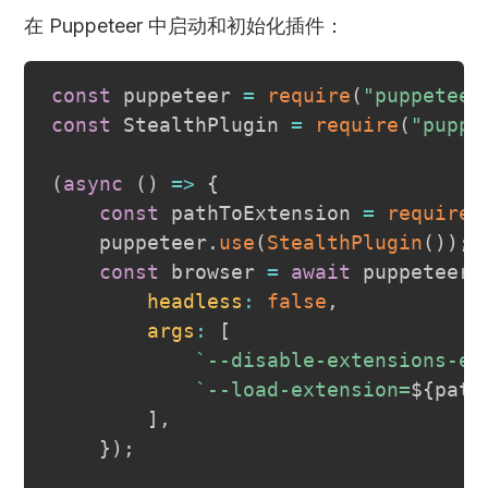
在 Puppeteer 中启动和初始化插件：
const
 puppeteer 
=
require
(
"puppeteer
const
StealthPlugin
=
require
(
"puppe
(
async
(
)
=>
{
const
 pathToExtension 
=
require
(
    puppeteer
.
use
(
StealthPlugin
(
)
)
;
const
 browser 
=
await
 puppeteer
.
headless
:
false
,
args
:
[
`
--disable-extensions-ex
`
--load-extension=
${
path
]
,
}
)
;