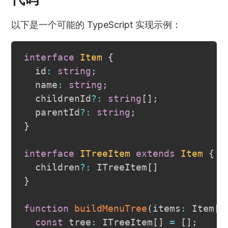
以下是一个可能的 TypeScript 实现示例：
interface
Item
{
  id
:
string
;
  name
:
string
;
  childrenId
?
:
string
[
]
;
  parentId
?
:
string
;
}
interface
ITreeItem
extends
Item
{
  children
?
:
 ITreeItem
[
]
}
function
buildMenuTree
(
items
:
 Item
[
]
const
 tree
:
 ITreeItem
[
]
=
[
]
;