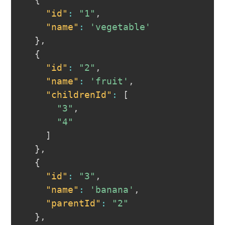
"id"
:
"1"
,
"name"
:
'vegetable'
}
,
{
"id"
:
"2"
,
"name"
:
'fruit'
,
"childrenId"
:
[
"3"
,
"4"
]
}
,
{
"id"
:
"3"
,
"name"
:
'banana'
,
"parentId"
:
"2"
}
,