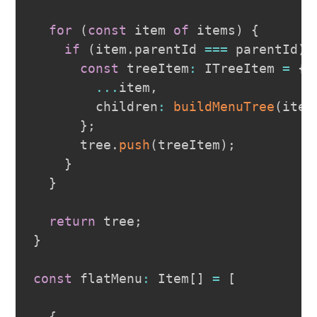
for
(
const
 item 
of
 items
)
{
if
(
item
.
parentId 
===
 parentId
)
const
 treeItem
:
 ITreeItem 
=
{
...
item
,
        children
:
buildMenuTree
(
item
}
;
      tree
.
push
(
treeItem
)
;
}
}
return
 tree
;
}
const
 flatMenu
:
 Item
[
]
=
[
{