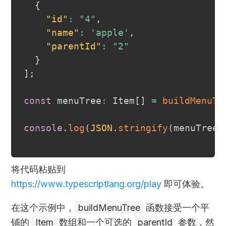
{
"id"
:
"4"
,
"name"
:
'apple'
,
"parentId"
:
"2"
}
]
;
const
 menuTree
:
 Item
[
]
=
buildMenuTr
console
.
log
(
JSON
.
stringify
(
menuTree
,
将代码粘贴到
https://www.typescriptlang.org/play
即可体验。
在这个示例中，
buildMenuTree
函数接受一个平
铺的
Item
数组和一个可选的
parentId
参数，然