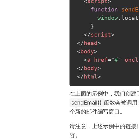
<
script
>
function
sendE
window
.
locat
}
</
script
>
</
head
>
<
body
>
<
a
href
=
"
#
"
oncl
</
body
>
</
html
>
在上面的示例中，我们创建
sendEmail()
函数会被调用
个新的邮件编写窗口。
请注意，上述示例中的链接
容。