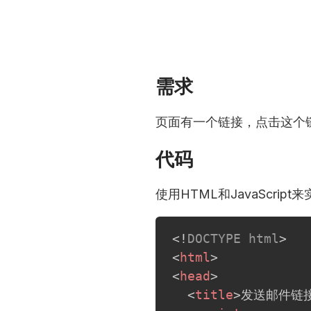
需求
页面有一个链接，点击这个
代码
使用HTML和JavaScri
<!
DOCTYPE
html
>
<
html
>
<
head
>
<
title
>
发送邮件链