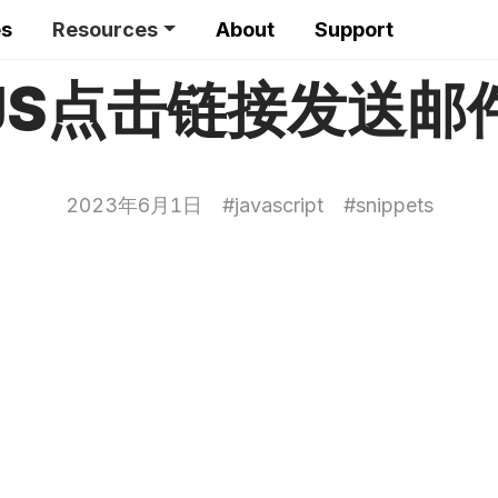
es
Resources
About
Support
JS点击链接发送邮
2023年6月1日
#
javascript
#
snippets