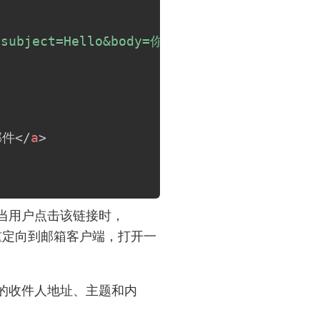
om?subject=Hello&body=你好，这是邮件内容。"
;
邮件
</
a
>
当用户点击该链接时，
重定向到邮箱客户端，打开一
的收件人地址、主题和内