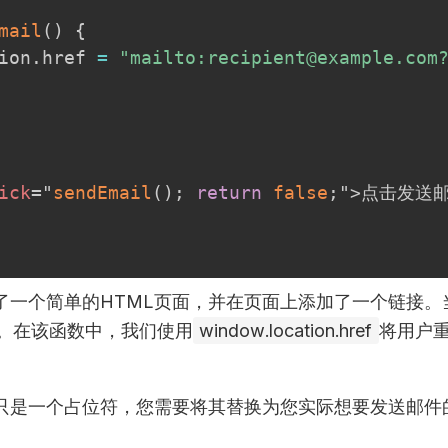
mail
(
)
{
ion
.
href
=
"mailto:recipient@example.c
ick
=
"
sendEmail
(
)
;
return
false
;
"
>
点击发送
了一个简单的HTML页面，并在页面上添加了一个链接。
。在该函数中，我们使用
window.location.href
将用户
只是一个占位符，您需要将其替换为您实际想要发送邮件