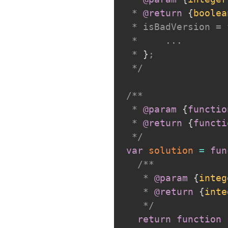
 * 
@return
{
boolea
 * isBadVersion = 
 *     ...

 * 
}
;

 */
/**

 * 
@param
{
functio
 * 
@return
{
functi
 */
var
solution
=
fun
/**

   * 
@param
{
integ
   * 
@return
{
inte
   */
return
function