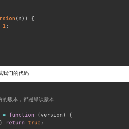
rsion
(
n
)
)
{
1
;
试我们的代码
后的版本，都是错误版本
=
function
(
version
)
{
)
return
true
;