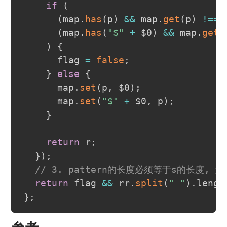
if
(
(
map
.
has
(
p
)
&&
 map
.
get
(
p
)
!==
 
(
map
.
has
(
"$"
+
 $0
)
&&
 map
.
get
(
)
{
      flag 
=
false
;
}
else
{
      map
.
set
(
p
,
 $0
)
;
      map
.
set
(
"$"
+
 $0
,
 p
)
;
}
return
 r
;
}
)
;
// 3. pattern的长度必须等于s的长度, 解决 
return
 flag 
&&
 rr
.
split
(
" "
)
.
lengt
}
;