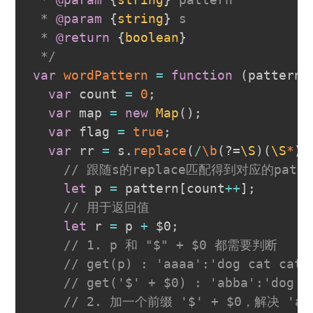
 * 
@param
{
string
}
s
 * 
@return
{
boolean
}
 */
var
wordPattern
=
function
(
pattern
,
var
 count 
=
0
;
var
 map 
=
new
Map
(
)
;
var
 flag 
=
true
;
var
 rr 
=
 s
.
replace
(
/
\b
(?=
\S
)
(
\S
*
)
/
// 跟随s的replace匹配得到对应的patt
let
 p 
=
 pattern
[
count
++
]
;
// 用于返回值
let
 r 
=
 p 
+
 $0
;
// 1. p 和 "$" + $0 都需要判断
// get(p) : 'aaaa':'dog cat cat 
// get('$' + $0) : 'abba':'dog d
// 2. 加一个前缀 '$' + $0，解决 'abc