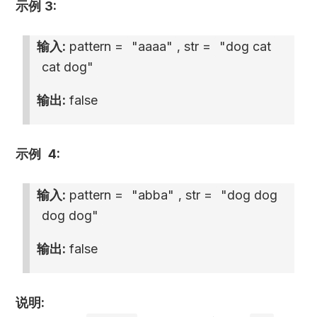
示例 3:
输入:
pattern =
"aaaa"
, str =
"dog cat
cat dog"
输出:
false
示例 4:
输入:
pattern =
"abba"
, str =
"dog dog
dog dog"
输出:
false
说明: