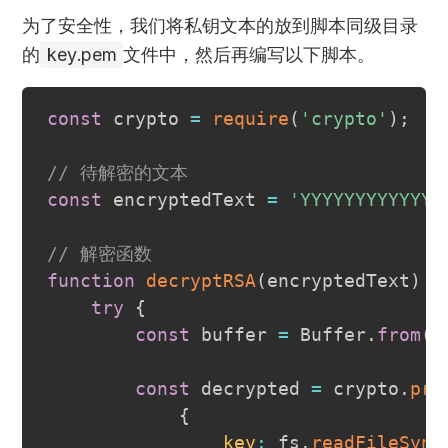
为了安全性，我们将私钥文本的放到脚本同级目录
的
key.pem
文件中，然后再编写以下脚本。
const
 crypto 
=
require
(
'crypto'
)
;
// 待解密的文本
const
 encryptedText 
=
'YYYYYYYYYYYYY
// 解密函数
function
decryptRSA
(
encryptedText
)
{
try
{
const
 buffer 
=
Buffer
.
from
(
e
const
 decrypted 
=
 crypto
.
pri
{
key
:
 fs
.
readFileSync