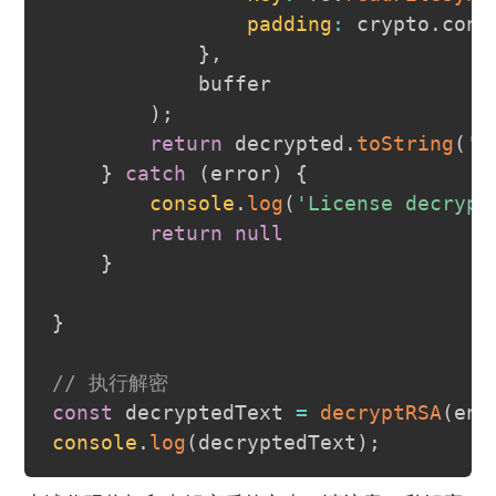
padding
:
 crypto
.
cons
}
,
            buffer

)
;
return
 decrypted
.
toString
(
'u
}
catch
(
error
)
{
console
.
log
(
'License decrypt
return
null
}
}
// 执行解密
const
 decryptedText 
=
decryptRSA
(
enc
console
.
log
(
decryptedText
)
;