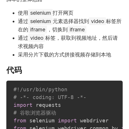
使用
selenium
打开网页
通过
selenium
元素选择器找到
video
标签所
在的
iframe
，切换到
iframe
通过
video
标签，获取到视频地址，然后请
求视频内容
采用分片下载的方式拼接视频存储到本地
代码
#!/usr/bin/python
# -*- coding: UTF-8 -*-
import
# 谷歌浏览器驱动
from
 selenium 
import
from
 selenium
.
webdriver
.
common
.
by 
im