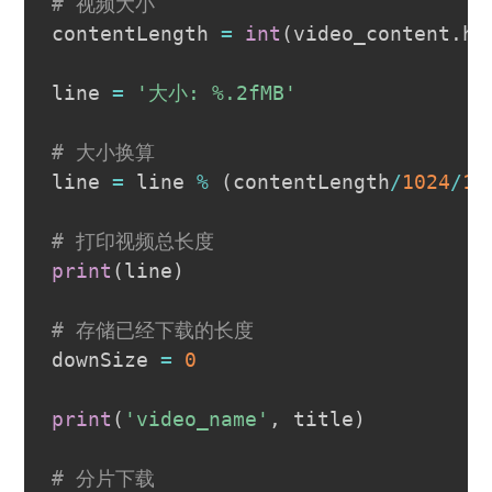
# 视频大小
contentLength 
=
int
(
video_content
.
he
line 
=
'大小: %.2fMB'
# 大小换算
line 
=
 line 
%
(
contentLength
/
1024
/
10
# 打印视频总长度
print
(
line
)
# 存储已经下载的长度
downSize 
=
0
print
(
'video_name'
,
 title
)
# 分片下载