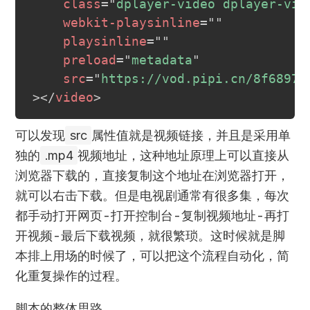
class
=
"
dplayer-video dplayer-vid
webkit-playsinline
=
"
"
playsinline
=
"
"
preload
=
"
metadata
"
src
=
"
https://vod.pipi.cn/8f6897d
>
</
video
>
可以发现
src
属性值就是视频链接，并且是采用单
独的
.mp4
视频地址，这种地址原理上可以直接从
浏览器下载的，直接复制这个地址在浏览器打开，
就可以右击下载。但是电视剧通常有很多集，每次
都手动打开网页-打开控制台-复制视频地址-再打
开视频-最后下载视频，就很繁琐。这时候就是脚
本排上用场的时候了，可以把这个流程自动化，简
化重复操作的过程。
脚本的整体思路