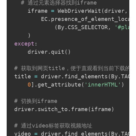
# 通过元素选择器找到iframe
    iframe 
=
 WebDriverWait
(
driver
,
1
        EC
.
presence_of_element_locat
(
By
.
CSS_SELECTOR
,
'#play
)
except
:
    driver
.
quit
(
)
# 获取到网页title，便于直观看到当前下载的
title 
=
 driver
.
find_elements
(
By
.
TAG_
0
]
.
get_attribute
(
'innerHTML'
)
# 切换到iframe
driver
.
switch_to
.
frame
(
iframe
)
# 通过video标签获取视频地址
video 
=
 driver
.
find_elements
(
By
.
TAG_