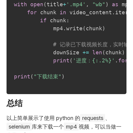
with
open
(
title
+
'.mp4'
,
"wb"
)
as
 mp4
for
 chunk 
in
 video_content
.
iter_
if
 chunk
:
            mp4
.
write
(
chunk
)
# 记录已下载视频长度，实时输
            downSize 
+=
len
(
chunk
)
print
(
'进度：{:.2%}'
.
form
print
(
"下载结束"
)
总结
以上简单展示了使用 python 的
requests
、
selenium
库来下载一个
mp4
视频，可以当做一