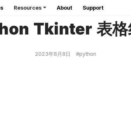
es
Resources
About
Support
thon Tkinter 表
2023年8月8日
#
python