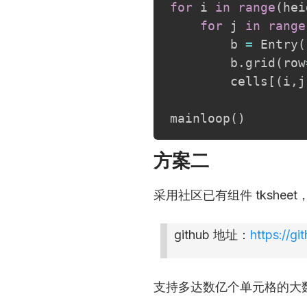
for
 i 
in
range
(
hei
for
 j 
in
range
        b 
=
 Entry
(
        b
.
grid
(
row
        cells
[
(
i
,
j
mainloop
(
)
方案二
采用社区已有组件 tksheet，
github 地址：
https://g
支持多达数亿个单元格的大