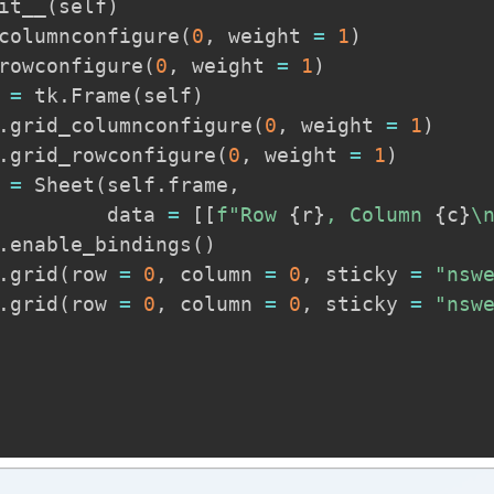
it__
(
self
)
columnconfigure
(
0
,
 weight 
=
1
)
rowconfigure
(
0
,
 weight 
=
1
)
 
=
 tk
.
Frame
(
self
)
.
grid_columnconfigure
(
0
,
 weight 
=
1
)
.
grid_rowconfigure
(
0
,
 weight 
=
1
)
 
=
 Sheet
(
self
.
frame
,
         data 
=
[
[
f"Row 
{
r
}
, Column 
{
c
}
\
.
enable_bindings
(
)
.
grid
(
row 
=
0
,
 column 
=
0
,
 sticky 
=
"nsw
.
grid
(
row 
=
0
,
 column 
=
0
,
 sticky 
=
"nsw