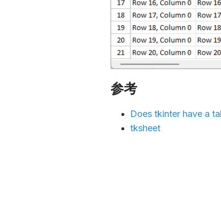
参考
Does tkinter have a t
tksheet