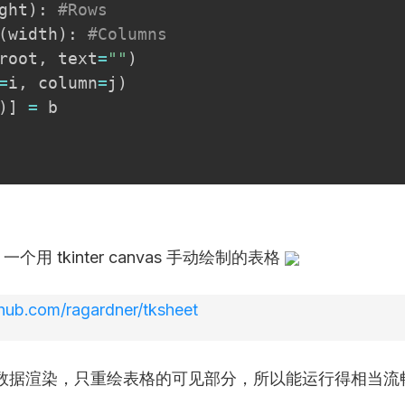
ght
)
:
#Rows
(
width
)
:
#Columns
root
,
 text
=
""
)
=
i
,
 column
=
j
)
)
]
=
 b

一个用 tkinter canvas 手动绘制的表格
ithub.com/ragardner/tksheet
数据渲染，只重绘表格的可见部分，所以能运行得相当流