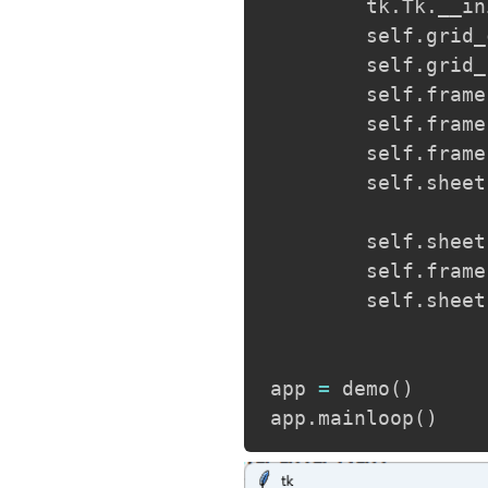
        tk
.
Tk
.
__in
        self
.
grid_
        self
.
grid_
        self
.
frame
        self
.
frame
        self
.
frame
        self
.
sheet
                  
        self
.
sheet
        self
.
frame
        self
.
sheet
app 
=
 demo
(
)
app
.
mainloop
(
)