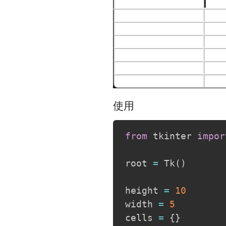
使用
from
 tkinter 
impor
root 
=
 Tk
(
)
height 
=
10
width 
=
5
cells 
=
{
}