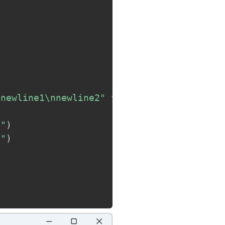
nnewline1\nnewline2"
for
 c 
in
range
(
50
)
]
e"
)
e"
)