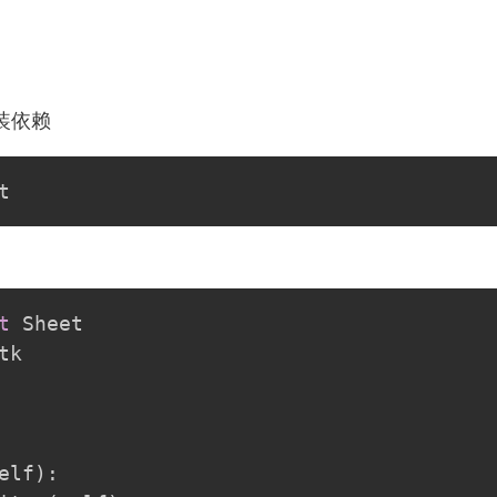
安装依赖
t
tk

elf
)
: