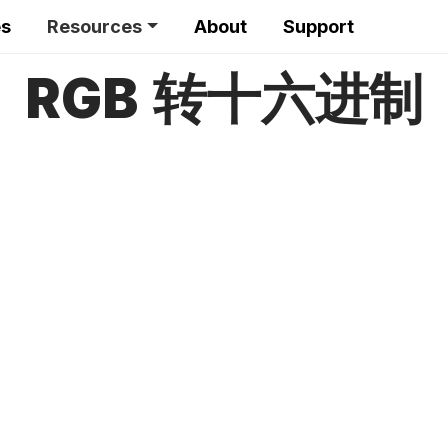
es
Resources
About
Support
RGB 转十六进制